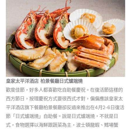
皇家太平洋酒店 柏景餐廳日式爐端燒
歡度佳節，好多人都喜歡吃自助餐慶祝。在復活節這樣的
西方節日，按理慶祝方式要很西式才對，偏偏應該皇家太
平洋酒店旗下餐廳柏景餐廳卻反過來推出在4月2-6日復活
節「日式爐端燒」自助餐。說是日式爐端燒，不就是日
式，食物選擇以海鮮跟蔬菜為主，波士頓龍蝦、鱈場蟹