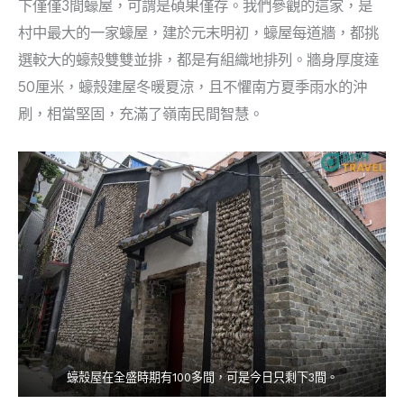
下僅僅3間蠔屋，可謂是碩果僅存。我們參觀的這家，是
村中最大的一家蠔屋，建於元末明初，蠔屋每道牆，都挑
選較大的蠔殼雙雙並排，都是有組織地排列。牆身厚度達
50厘米，蠔殼建屋冬暖夏涼，且不懼南方夏季雨水的沖
刷，相當堅固，充滿了嶺南民間智慧。
蠔殼屋在全盛時期有100多間，可是今日只剩下3間。