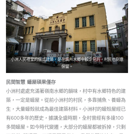
小洲人民禮堂的俄式建築，是在廣州水鄉中較少見的，村民也刻意
保留。
民間智慧 蠔屋碩果僅存
小洲村處處充滿著嶺南水鄉的韻味，村中有水鄉特色的建
築，一定是蠔屋。從前小洲村的村民，多靠捕魚、養蠔為
生，大量蠔殼就成為最佳建築材料。小洲村的蠔殼屋經已
有600多年的歷史，據講全盛時期，全村曾經有多達100
多間蠔屋。如今時代變遷，大部分的蠔屋都被拆掉，只剩