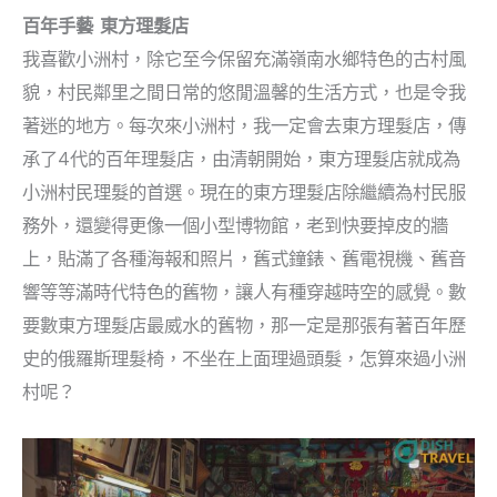
百年手藝 東方理髮店
我喜歡小洲村，除它至今保留充滿嶺南水鄉特色的古村風
貌，村民鄰里之間日常的悠閒溫馨的生活方式，也是令我
著迷的地方。每次來小洲村，我一定會去東方理髮店，傳
承了4代的百年理髮店，由清朝開始，東方理髮店就成為
小洲村民理髮的首選。現在的東方理髮店除繼續為村民服
務外，還變得更像一個小型博物館，老到快要掉皮的牆
上，貼滿了各種海報和照片，舊式鐘錶、舊電視機、舊音
響等等滿時代特色的舊物，讓人有種穿越時空的感覺。數
要數東方理髮店最威水的舊物，那一定是那張有著百年歷
史的俄羅斯理髮椅，不坐在上面理過頭髮，怎算來過小洲
村呢？