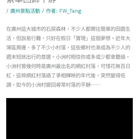
/
廣州景點活動
/ 作者:
FW_Tang
在廣州這大城市的石屎森林，不少人都嚮往簡單的田園生
活，但說易行難，只好在假日「實現」這個夢想。近年大
灣區周邊，多了不少小村落，這些鄉村也漸成為不少人的
週末短途出行的首選。小洲村相信你或多或少都會聽過，
小洲村曾幾何時是廣州最出名的網紅村落，可惜花無百日
紅，這條網紅村落過了爭相輝映的年代後，突然變得低
調，如今的小洲村變回尋常村落的平靜⋯⋯
視
訊
播
放