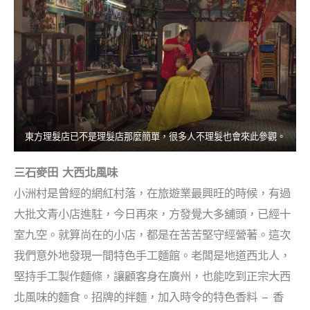
東方理髮店已不是理髮店那麼簡單，很多人不理髮也會來此參觀。
三石麥田 大西北風味
小洲村是曾經的網紅村落，在旅遊業最興旺的時候，有過
大批文青小店進駐，今日再來，方發覺大多舖頭，已經十
室九空。就算尚在的小店，都是在苦苦堅守經營著。這次
我們意外地發現一間特色手工麵館。老闆是地道西北人，
堅持手工製作麵條，讓顧客身在廣州，也能吃到正宗大西
北風味的麵食。招牌的拌麵，加入時令的特色香料 – 香