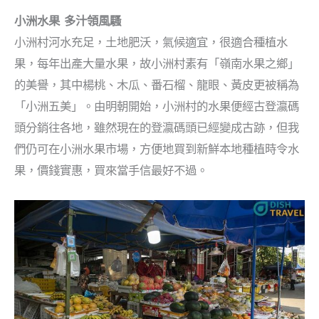
小洲水果 多汁領風騷
小洲村河水充足，土地肥沃，氣候適宜，很適合種植水
果，每年出產大量水果，故小洲村素有「嶺南水果之鄉」
的美譽，其中楊桃、木瓜、番石榴、龍眼、黃皮更被稱為
「小洲五美」。由明朝開始，小洲村的水果便經古登瀛碼
頭分銷往各地，雖然現在的登瀛碼頭已經變成古跡，但我
們仍可在小洲水果市場，方便地買到新鮮本地種植時令水
果，價錢實惠，買來當手信最好不過。