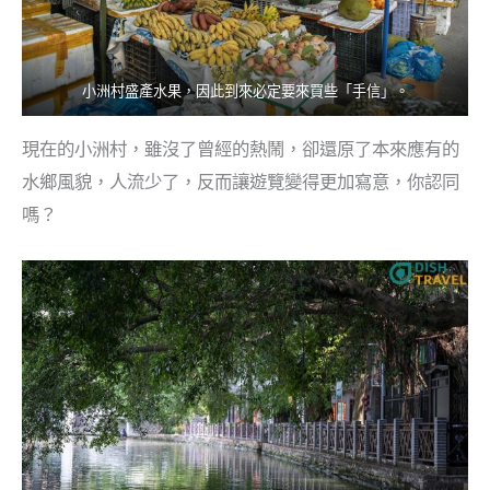
小洲村盛產水果，因此到來必定要來買些「手信」。
現在的小洲村，雖沒了曾經的熱鬧，卻還原了本來應有的
水鄉風貌，人流少了，反而讓遊覽變得更加寫意，你認同
嗎？