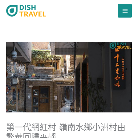
跳
至
主
要
內
容
第一代網紅村 嶺南水鄉小洲村由
繁華回歸平靜