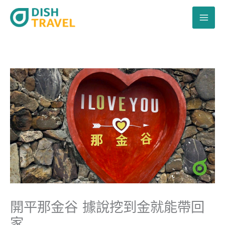
跳
至
主
要
內
容
開平那金谷 據說挖到金就能帶回
家