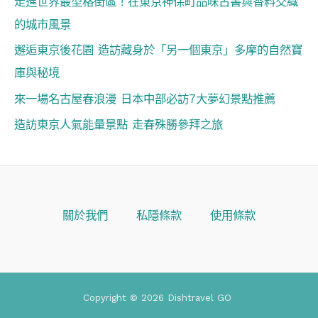
走進世界最型格街區！在東京神保町品味古書與香料交織
的城市風景
邂逅東京後花園 造訪藏身於「另一個東京」多摩的自然寶
庫與秘境
來一場名古屋春浪漫 日本中部必訪7大夢幻景點推薦
造訪東京人氣能量景點 走春殊勝參拜之旅
關於我們
私隱條款
使用條款
Copyright © 2026 Dishtravel GO