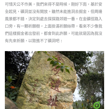
可惜天公不作美，我們來得不是時候，剛好下雨，基於安
全起見，礦洞並沒有開放。雖然未能進洞去掘金，但周邊
風景都不錯，決定到處去探探路郊遊一番。在金礦徑路入
口旁，有一顆祈願樹，上面掛滿祈願絲帶，看來不少像我
們這樣掘金者出發前，都會到此許願，可能就是因為我沒
有先來祈願，以致進不了礦洞吧﹗