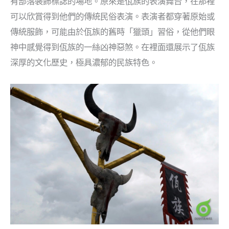
有部落裝飾標誌的場地。原來是佤族的表演舞台，在那裡
可以欣賞得到他們的傳統民俗表演。表演者都穿著原始或
傳統服飾，可能由於佤族的舊時「獵頭」習俗，從他們眼
神中感覺得到佤族的一絲凶神惡煞。在裡面還展示了佤族
深厚的文化歷史，極具濃郁的民族特色。