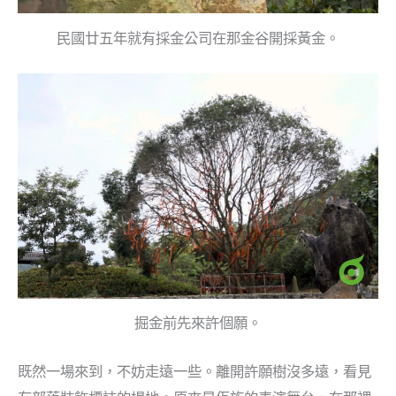
民國廿五年就有採金公司在那金谷開採黃金。
掘金前先來許個願。
既然一場來到，不妨走遠一些。離開許願樹沒多遠，看見