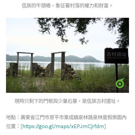
佤族的牛頭樁，象征著村落的權力和財富。
現時只剩下的門框與少量石基，是佤族古村遺址。
地點：廣東省江門市恩平市東成鎮泉林路泉林度假樂園內
位置：[
https://goo.gl/maps/xEPJmCjrfdm
]