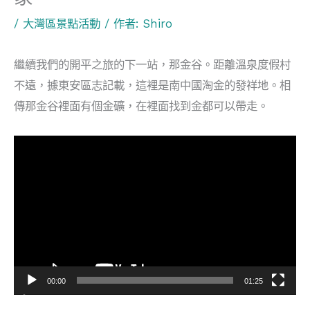
/
大灣區景點活動
/ 作者:
Shiro
繼續我們的開平之旅的下一站，那金谷。距離溫泉度假村
不遠，據東安區志記載，這裡是南中國淘金的發祥地。相
傳那金谷裡面有個金礦，在裡面找到金都可以帶走。
視
訊
播
放
器
00:00
01:25