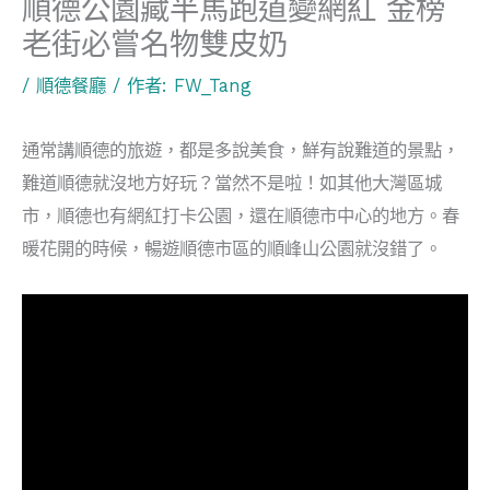
順德公園藏半馬跑道變網紅 金榜
老街必嘗名物雙皮奶
/
順德餐廳
/ 作者:
FW_Tang
通常講順德的旅遊，都是多說美食，鮮有說難道的景點，
難道順德就沒地方好玩？當然不是啦！如其他大灣區城
市，順德也有網紅打卡公園，還在順德市中心的地方。春
暖花開的時候，暢遊順德市區的順峰山公園就沒錯了。