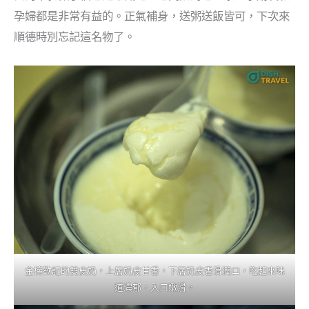
孕婦都是非常有益的。正氣補身，送粥送飯皆可，下次來
順德時別忘記這名物了。
金榜歡記的雙皮奶，上層奶皮甘香，下層奶皮香滑潤口，吃起來味
道濃郁，入口嫩滑。