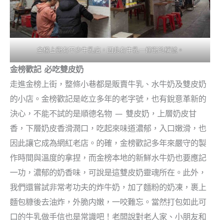
金榜上街有不少牛乳店，因此有牛乳一條街的稱號。
金榜歡記 必吃雙皮奶
走進金榜上街，整條小巷都是販賣牛乳、水牛奶及雙皮奶
的小店。金榜歡記是屹立多年的老字號，也有銳意革新的
決心，不能不試的是順德名物 — 雙皮奶，上層奶皮甘
香，下層奶皮香滑潤口，吃起來味道濃郁，入口嫩滑，也
因此讓它成為網紅老店。的確，金榜歡記多年來嚴守的製
作時間與溫度的拿捏，而金榜本地的新鮮水牛奶也要應記
一功，濃郁的奶香味，可說是這雙皮奶靈魂所在。此外，
我們還嘗試非常考功夫的炸牛奶，加了麵粉的奶凍，裹上
麵包糠後去油炸，外脆内嫩，一咬難忘。當然打包如此可
口的牛乳做手信也是常識吧！老闆說對老人家、小朋友和