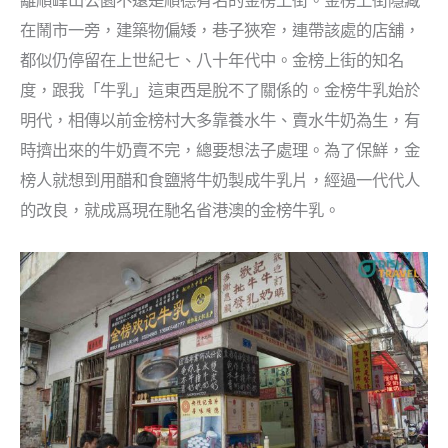
離順峰山公園不遠是順德有名的金榜上街。金榜上街隱藏
在鬧市一旁，建築物偏矮，巷子狹窄，連帶該處的店舖，
都似仍停留在上世紀七、八十年代中。金榜上街的知名
度，跟我「牛乳」這東西是脫不了關係的。金榜牛乳始於
明代，相傳以前金榜村大多靠養水牛、賣水牛奶為生，有
時擠出來的牛奶賣不完，總要想法子處理。為了保鮮，金
榜人就想到用醋和食鹽將牛奶製成牛乳片，經過一代代人
的改良，就成爲現在馳名省港澳的金榜牛乳。