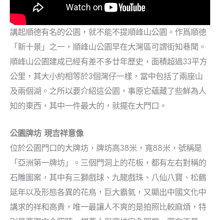
講起順德有名的公園，就不能不提順峰山公園。作爲順德
「新十景」之一，順峰山公園早在大灣區可謂街知巷聞。
順峰山公園建成已經有差不多廿年歷史，面積超過33平方
公里，其大小約相等於3個灣仔一樣，當中包括了兩座山
及兩個湖。之所以要介紹這公園，事原它蘊藏了些鮮為人
知的東西，其中一件最大的，就擺在大門口。
公園牌坊 現吉祥意像
位於公園門口的大牌坊，牌坊高38米，寬88米，號稱是
「亞洲第一牌坊」。三個門洞上的花板，都有左右對稱的
石雕圖案，其中有三獅戲球、九龍戲珠、八仙八寶、松鶴
延年以及形態各異的花鳥，巨大霸氣，又顯出中國文化中
講求的祥和高貴，唯一最讓人不爽的是拍照比較麻煩，特