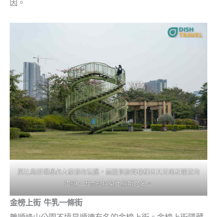
因。
莫比烏斯環想必大家都有玩過，而這個旋轉樓梯因其首尾相連沒有
盡頭，因而冠以莫比烏斯之名。
金榜上街 牛乳一條街