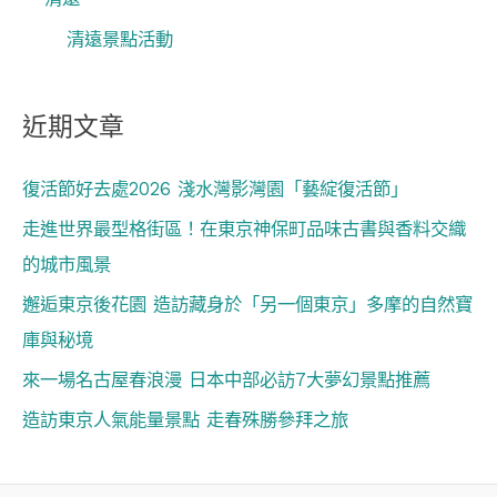
清遠景點活動
近期文章
復活節好去處2026 淺水灣影灣園「藝綻復活節」
走進世界最型格街區！在東京神保町品味古書與香料交織
的城市風景
邂逅東京後花園 造訪藏身於「另一個東京」多摩的自然寶
庫與秘境
來一場名古屋春浪漫 日本中部必訪7大夢幻景點推薦
造訪東京人氣能量景點 走春殊勝參拜之旅