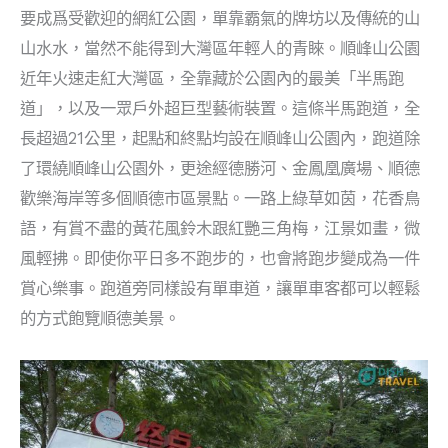
要成爲受歡迎的網紅公園，單靠霸氣的牌坊以及傳統的山
山水水，當然不能得到大灣區年輕人的青睞。順峰山公園
近年火速走紅大灣區，全靠藏於公園內的最美「半馬跑
道」，以及一眾戶外超巨型藝術裝置。這條半馬跑道，全
長超過21公里，起點和終點均設在順峰山公園內，跑道除
了環繞順峰山公園外，更途經德勝河、金鳳凰廣場、順德
歡樂海岸等多個順德市區景點。一路上綠草如茵，花香鳥
語，有賞不盡的黃花風鈴木跟紅艷三角梅，江景如畫，微
風輕拂。即使你平日多不跑步的，也會將跑步變成為一件
賞心樂事。跑道旁同樣設有單車道，讓單車客都可以輕鬆
的方式飽覽順德美景。