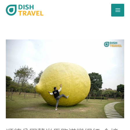
跳
至
主
要
內
容