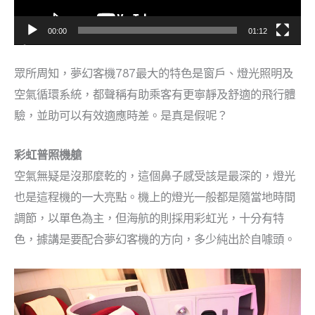
00:00
01:12
眾所周知，夢幻客機787最大的特色是窗戶、燈光照明及
空氣循環系統，都聲稱有助乘客有更寧靜及舒適的飛行體
驗，並助可以有效適應時差。是真是假呢？
彩虹普照機艙
空氣無疑是沒那麼乾的，這個鼻子感受該是最深的，燈光
也是這程機的一大亮點。機上的燈光一般都是隨當地時間
調節，以單色為主，但海航的則採用彩虹光，十分有特
色，據講是要配合夢幻客機的方向，多少純出於自噱頭。