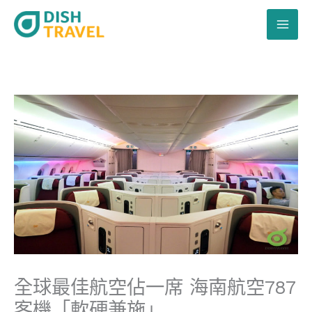
跳
至
主
要
內
容
全球最佳航空佔一席 海南航空787
客機「軟硬兼施」