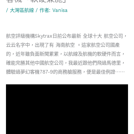
/
大灣區航線
/ 作者:
Vanisa
航空評級機構Skytrax日前公布最新 全球十大 航空公司，
云云名字中，出現了有 海南航空 。這家航空公司國產
的，近年雖負面新聞累累，以航線及航機的軟硬件而言，
確能完勝其他中國航空公司，我最近跟他們飛過馬德里，
體驗過夢幻客機787-9的商務艙服務，便是最佳例證⋯⋯
視
訊
播
放
器