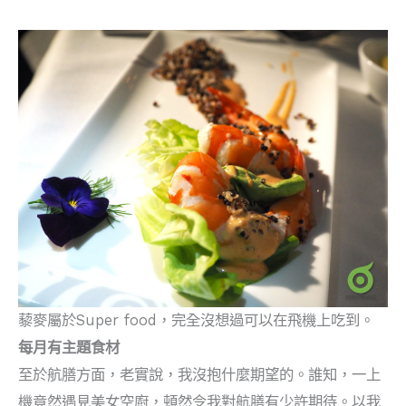
藜麥屬於Super food，完全沒想過可以在飛機上吃到。
每月有主題食材
至於航膳方面，老實說，我沒抱什麼期望的。誰知，一上
機竟然遇見美女空廚，頓然令我對航膳有少許期待。以我