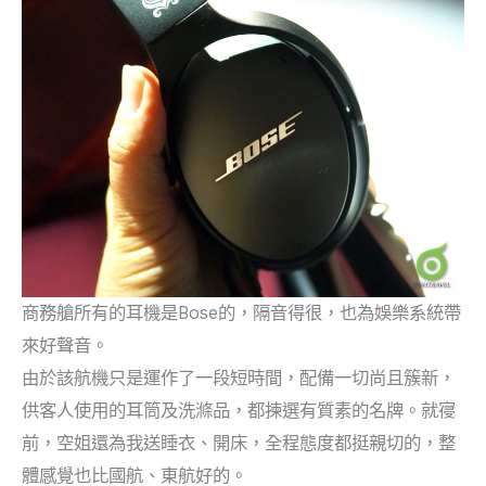
商務艙所有的耳機是Bose的，隔音得很，也為娛樂系統帶
來好聲音。
由於該航機只是運作了一段短時間，配備一切尚且簇新，
供客人使用的耳筒及洗滌品，都揀選有質素的名牌。就寑
前，空姐還為我送睡衣、開床，全程態度都挺親切的，整
體感覺也比國航、東航好的。