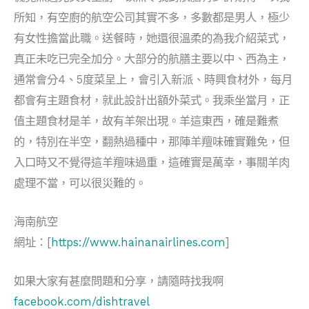
所知，有空廚的航空公司其實不多，多數都是男人，極少
有女性擔當此職。送餐時，她還很溫柔的為我介紹菜式，
真正未吃已完全加分。大部分的航膳主要以中、西為主，
通常會分4、5度菜呈上，會引入新派、時興食材外，每月
都會有主題食材，就此設計出額外菜式。我乘坐當月，正
值主題食材是羊，故有羊架出現。羊這東西，確是難煮
的，特別在半空，翻熱過種中，那陣羊羶味確實難免，但
入口時又不覺得這羊羶味過重，這確實是萬幸，事關羊肉
處理不當，可以很災難的。
海南航空
網址：[
https://www.hainanairlines.com
]
如果大家有甚麼問題和分享，請隨時找我啊
facebook.com/dishtravel