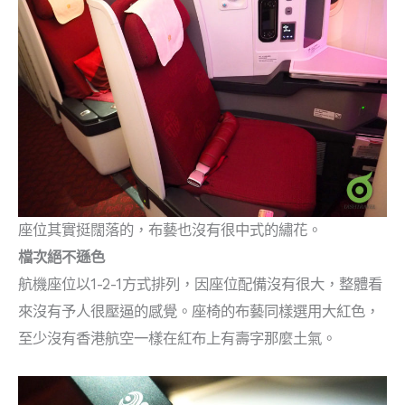
座位其實挺闊落的，布藝也沒有很中式的繡花。
檔次絕不遜色
航機座位以1-2-1方式排列，因座位配備沒有很大，整體看
來沒有予人很壓逼的感覺。座椅的布藝同樣選用大紅色，
至少沒有香港航空一樣在紅布上有壽字那麼土氣。