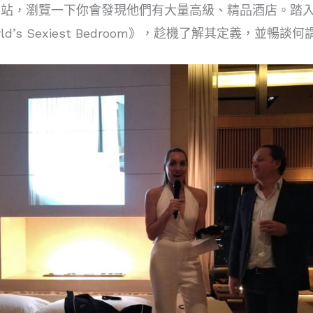
站，瀏覽一下你會發現他們有大量高級、精品酒店。踏入15周
orld’s Sexiest Bedroom》，趁機了解其定義，並暢