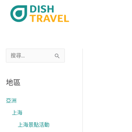
跳
至
主
要
內
容
搜
尋
關
地區
鍵
字
亞洲
:
上海
上海景點活動