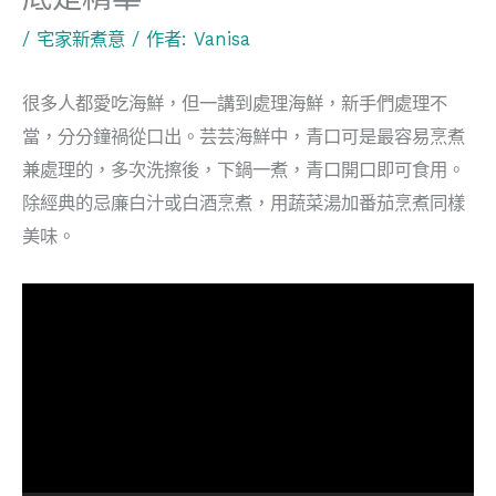
/
宅家新煮意
/ 作者:
Vanisa
很多人都愛吃海鮮，但一講到處理海鮮，新手們處理不
當，分分鐘禍從口出。芸芸海鮮中，青口可是最容易烹煮
兼處理的，多次洗擦後，下鍋一煮，青口開口即可食用。
除經典的忌廉白汁或白酒烹煮，用蔬菜湯加番茄烹煮同樣
美味。
視
訊
播
放
器