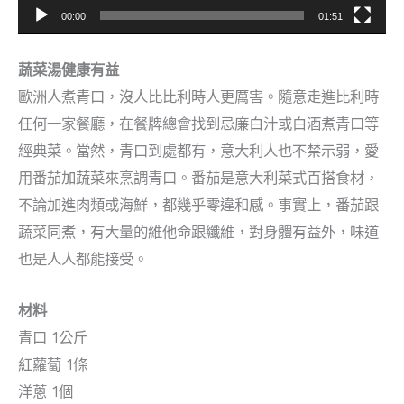
00:00
01:51
蔬菜湯健康有益
歐洲人煮青口，沒人比比利時人更厲害。隨意走進比利時
任何一家餐廳，在餐牌總會找到忌廉白汁或白酒煮青口等
經典菜。當然，青口到處都有，意大利人也不禁示弱，愛
用番茄加蔬菜來烹調青口。番茄是意大利菜式百搭食材，
不論加進肉類或海鮮，都幾乎零違和感。事實上，番茄跟
蔬菜同煮，有大量的維他命跟纖維，對身體有益外，味道
也是人人都能接受。
材料
青口 1公斤
紅蘿蔔 1條
洋蔥 1個