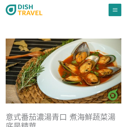
跳
至
主
要
內
容
意式番茄濃湯青口 煮海鮮蔬菜湯
底是精華