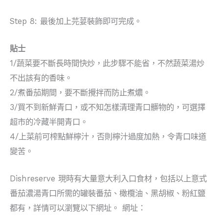
Step 8: 最後加上芫荽裝飾即可完成。
貼士
1/蔬菜要不斷長時間快炒，此步驟不能省，不然蔬菜湯炒
不出該有的香味。
2/煮番茄期間，要不斷攪拌而防止煮燶。
3/買不到新鮮青口，或不知怎樣清理青口髒物的，可選擇
超市的冷藏半開青口。
4/上菜前可榨點鮮檸汁，否則檸汁過度加熱，令青口味道
變苦。
Dishreserve 現時有大量意大利入口食材，包括以上意式
番茄濃湯青口所需的罐裝番茄、橄欖油、黑胡椒、粉紅鹽
都有，詳情可以瀏覽以下網址。 網址：