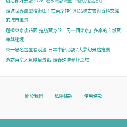
復活節好去處2026 淺水灣影灣園「藝綻復活節」
走進世界最型格街區！在東京神保町品味古書與香料交織
的城市風景
邂逅東京後花園 造訪藏身於「另一個東京」多摩的自然寶
庫與秘境
來一場名古屋春浪漫 日本中部必訪7大夢幻景點推薦
造訪東京人氣能量景點 走春殊勝參拜之旅
關於我們
私隱條款
使用條款