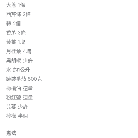
大蔥 1條
西芹條 2條
蒜 2個
香茅 3條
黃薑 1塊
月桂葉 4塊
黑胡椒 少許
水 約1公升
罐裝番茄 800克
橄欖油 適量
粉紅鹽 適量
芫荽 少許
檸檬 半個
煮法