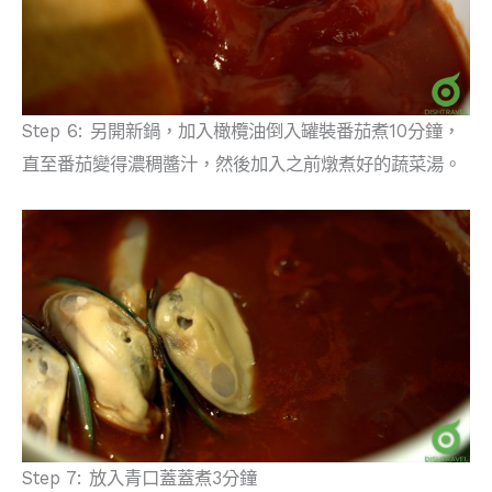
Step 6: 另開新鍋，加入橄欖油倒入罐裝番茄煮10分鐘，
直至番茄變得濃稠醬汁，然後加入之前燉煮好的蔬菜湯。
Step 7: 放入青口蓋蓋煮3分鐘