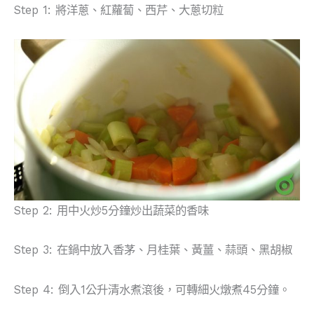
Step 1: 將洋蔥、紅蘿蔔、西芹、大蔥切粒
Step 2: 用中火炒5分鐘炒出蔬菜的香味
Step 3: 在鍋中放入香茅、月桂葉、黃薑、蒜頭、黑胡椒
Step 4: 倒入1公升清水煮滾後，可轉細火燉煮45分鐘。